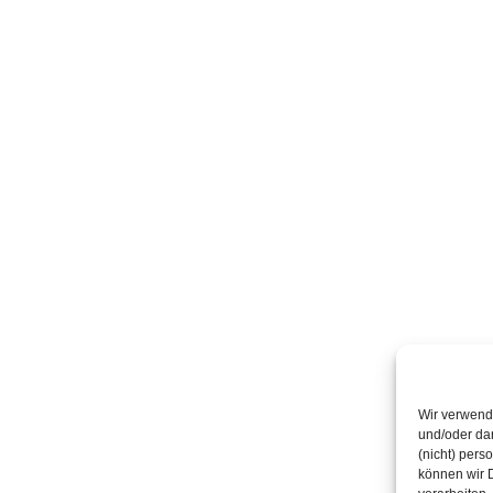
Wir verwend
und/oder dar
(nicht) per
können wir D