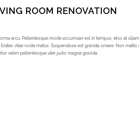
IVING ROOM RENOVATION
 norma arcu. Pellentesque mode accumsan est in tempus, etos at ulla
 Erates vitae node metus. Suspendisse est gravida ornare. Non mattis
rtor velim pellentesque uter justo magna gravida.