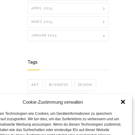
APRIL 2015
3
MÄRZ 2015
2
JANUAR 2015
4
Tags
ART
BUSINESS
DESIGN
EDUCATION
LIFESTYLE
Cookie-Zustimmung verwalten
PHOTOGRAPHY
POLITICS
en Technologien wie Cookies, um Geräteinformationen zu speichern
auf zuzugreifen. Wir tun dies, um das Surferlebnis zu verbessern und um
sonalisierte Werbung anzuzeigen. Wenn du diesen Technologien zustimmst,
POSTER
TRENDS
aten wie das Surfverhalten oder eindeutige IDs auf dieser Website