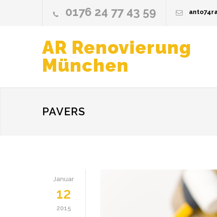
0176 24 77 43 59
anto74r
AR Renovierung
München
PAVERS
Januar
12
2015